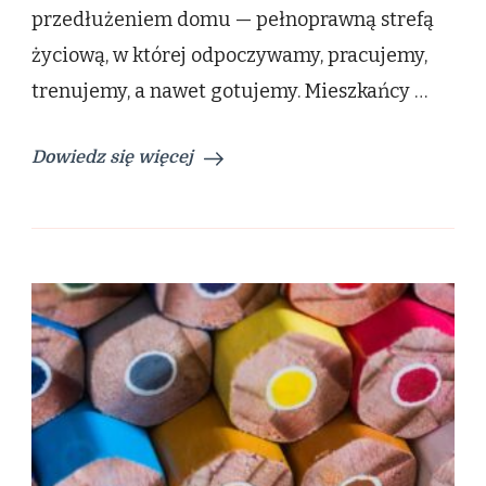
trendy,
przedłużeniem domu — pełnoprawną strefą
które
życiową, w której odpoczywamy, pracujemy,
warto
znać
trenujemy, a nawet gotujemy. Mieszkańcy …
Dowiedz się więcej