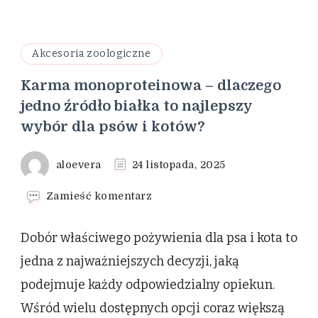
Akcesoria zoologiczne
Karma monoproteinowa – dlaczego
jedno źródło białka to najlepszy
wybór dla psów i kotów?
aloevera
24 listopada, 2025
we
Zamieść komentarz
wpisie
Karma
Dobór właściwego pożywienia dla psa i kota to
monoproteinowa
–
jedna z najważniejszych decyzji, jaką
dlaczego
podejmuje każdy odpowiedzialny opiekun.
jedno
źródło
Wśród wielu dostępnych opcji coraz większą
białka