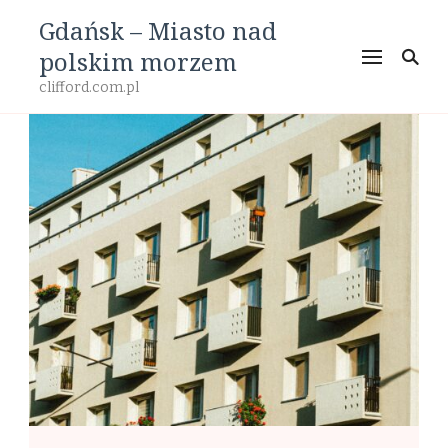
Gdańsk – Miasto nad
polskim morzem
clifford.com.pl