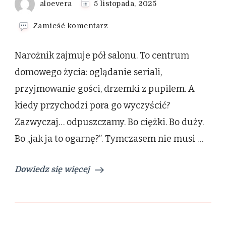
aloevera
5 listopada, 2025
we
Zamieść komentarz
wpisie
Pranie
Narożnik zajmuje pół salonu. To centrum
narożnika
Gdynia
domowego życia: oglądanie seriali,
–
przyjmowanie gości, drzemki z pupilem. A
duży
mebel,
kiedy przychodzi pora go wyczyścić?
duże
Zazwyczaj… odpuszczamy. Bo ciężki. Bo duży.
wyzwanie?
Z
Bo „jak ja to ogarnę?”. Tymczasem nie musi …
nami
to
proste
Dowiedz się więcej