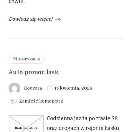
chwili.
Dowiedz się więcej
Motoryzacja
Auto pomoc łask
aloevera
15 kwietnia, 2026
we
Zamieść komentarz
wpisie
Auto
Codzienna jazda po trasie S8
pomoc
łask
oraz drogach w rejonie Łasku,