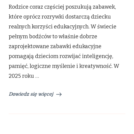
Zabawki
Rodzice coraz częściej poszukują zabawek,
edukacyjne,
które
które oprócz rozrywki dostarczą dziecku
naprawdę
realnych korzyści edukacyjnych. W świecie
uczą
–
pełnym bodźców to właśnie dobrze
jak
zaprojektowane zabawki edukacyjne
wybrać
wartościowe
pomagają dzieciom rozwijać inteligencję,
modele
dla
pamięć, logiczne myślenie i kreatywność. W
dzieci
2025 roku …
w
różnym
wieku?
Dowiedz się więcej