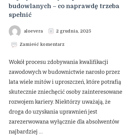
budowlanych – co naprawdę trzeba
spełnić
aloevera
2 grudnia, 2025
we
Zamieść komentarz
wpisie
Najczęstsze
Wokół procesu zdobywania kwalifikacji
mity
o
zawodowych w budownictwie narosło przez
uprawnieniach
lata wiele mitów i uproszczeń, które potrafią
budowlanych
–
skutecznie zniechęcić osoby zainteresowane
co
rozwojem kariery. Niektórzy uważają, że
naprawdę
trzeba
droga do uzyskania uprawnień jest
spełnić
zarezerwowana wyłącznie dla absolwentów
najbardziej …