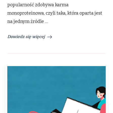
popularność zdobywa karma
to
najlepszy
monoproteinowa, czyli taka, która oparta jest
wybór
dla
na jednym źródle …
psów
i
kotów?
Dowiedz się więcej