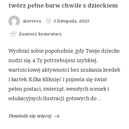
twórz pełne barw chwile z dzieckiem
aloevera
5 listopada, 2025
we
Zamieść komentarz
wpisie
Kolorowanki
Wyobraź sobie popołudnie, gdy Twoje dziecko
online
–
nudzi się, a Ty potrzebujesz szybkiej,
koloruj
wartościowej aktywności bez szukania kredek
w
sieci
i kartek. Kilka kliknięć i pojawia się świat
i
pełen postaci, zwierząt, wesołych scenek i
twórz
pełne
edukacyjnych ilustracji gotowych do …
barw
chwile
z
Dowiedz się więcej
dzieckiem