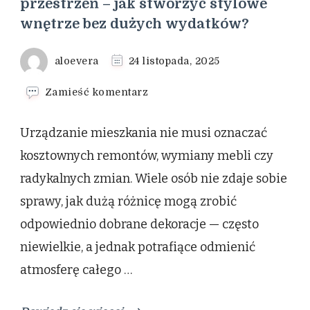
przestrzeń – jak stworzyć stylowe
wnętrze bez dużych wydatków?
aloevera
24 listopada, 2025
we
Zamieść komentarz
wpisie
Dekoracje
Urządzanie mieszkania nie musi oznaczać
do
domu,
kosztownych remontów, wymiany mebli czy
które
radykalnych zmian. Wiele osób nie zdaje sobie
zmieniają
przestrzeń
sprawy, jak dużą różnicę mogą zrobić
–
odpowiednio dobrane dekoracje — często
jak
stworzyć
niewielkie, a jednak potrafiące odmienić
stylowe
wnętrze
atmosferę całego …
bez
dużych
wydatków?