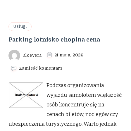
Usługi
Parking lotnisko chopina cena
aloevera
21 maja, 2026
we
Zamieść komentarz
wpisie
Parking
Podczas organizowania
lotnisko
chopina
wyjazdu samolotem większość
cena
osób koncentruje się na
cenach biletów, noclegów czy
ubezpieczenia turystycznego. Warto jednak