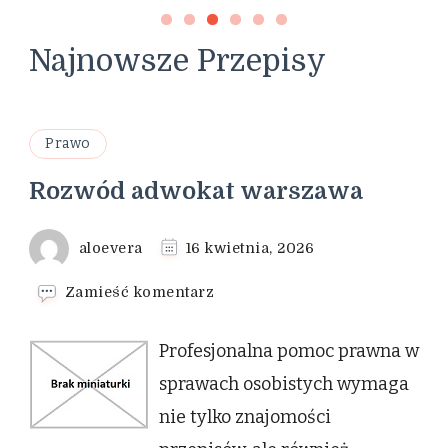
Najnowsze Przepisy
Prawo
Rozwód adwokat warszawa
aloevera
16 kwietnia, 2026
we
Zamieść komentarz
wpisie
Rozwód
Profesjonalna pomoc prawna w
adwokat
warszawa
sprawach osobistych wymaga
nie tylko znajomości