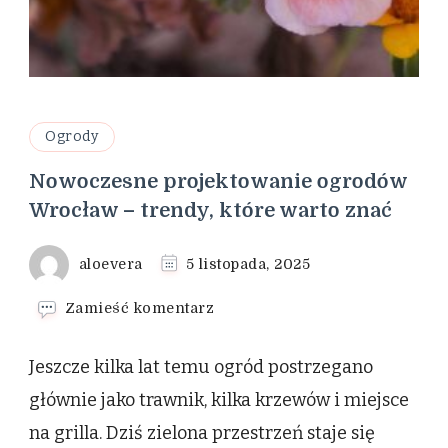
Ogrody
Nowoczesne projektowanie ogrodów
Wrocław – trendy, które warto znać
aloevera
5 listopada, 2025
we
Zamieść komentarz
wpisie
Nowoczesne
Jeszcze kilka lat temu ogród postrzegano
projektowanie
ogrodów
głównie jako trawnik, kilka krzewów i miejsce
Wrocław
na grilla. Dziś zielona przestrzeń staje się
–