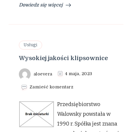
Dowiedz się więcej
Usługi
Wysokiej jakości klipsownice
aloevera
4 maja, 2023
we
Zamieść komentarz
wpisie
Wysokiej
Przedsiębiorstwo
jakości
klipsownice
Walowsky powstała w
1990 r. Spółka jest znana