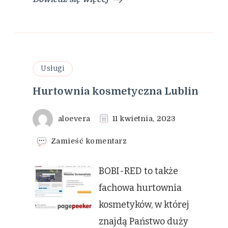
Usługi
Hurtownia kosmetyczna Lublin
aloevera
11 kwietnia, 2023
we
Zamieść komentarz
wpisie
Hurtownia
BOBI-RED to także
kosmetyczna
Lublin
fachowa hurtownia
kosmetyków, w której
znajdą Państwo duży