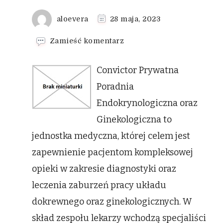
aloevera
28 maja, 2023
we
Zamieść komentarz
wpisie
Profesjonalny
Convictor Prywatna
chirurg
naczyniowy
Poradnia
Warszawa
Endokrynologiczna oraz
Ginekologiczna to
jednostka medyczna, której celem jest
zapewnienie pacjentom kompleksowej
opieki w zakresie diagnostyki oraz
leczenia zaburzeń pracy układu
dokrewnego oraz ginekologicznych. W
skład zespołu lekarzy wchodzą specjaliści