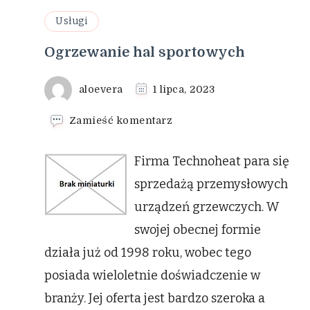
Usługi
Ogrzewanie hal sportowych
aloevera
1 lipca, 2023
we
Zamieść komentarz
wpisie
Ogrzewanie
Firma Technoheat para się
hal
sportowych
sprzedażą przemysłowych
urządzeń grzewczych. W
swojej obecnej formie
działa już od 1998 roku, wobec tego
posiada wieloletnie doświadczenie w
branży. Jej oferta jest bardzo szeroka a