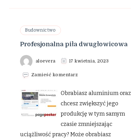
Budownictwo
Profesjonalna piła dwugłowicowa
aloevera
17 kwietnia, 2023
we
Zamieść komentarz
wpisie
Profesjonalna
Obrabiasz aluminium oraz
piła
dwugłowicowa
chcesz zwiększyć jego
produkcję w tym samym
czasie zmniejszając
uciążliwość pracy? Może obrabiasz