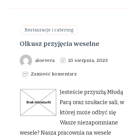
Restauracje i catering
Olkusz przyjęcia weselne
aloevera
25 sierpnia, 2023
we
Zamieść komentarz
wpisie
Olkusz
Jesteście przyszłą Młodą
przyjęcia
weselne
Parą oraz szukacie sali, w
której może odbyć się
Wasze niezapomniane
wesele? Nasza pracownia na wesele