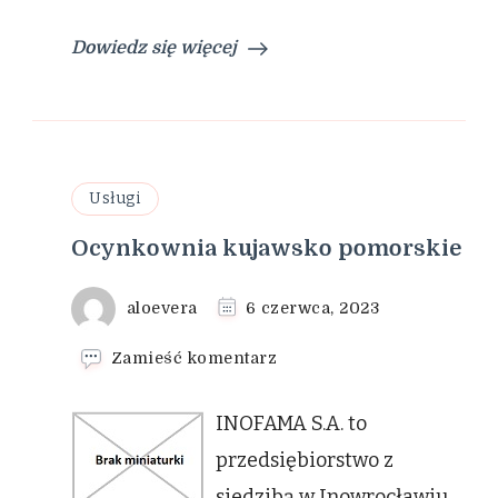
Dowiedz się więcej
Usługi
Ocynkownia kujawsko pomorskie
aloevera
6 czerwca, 2023
we
Zamieść komentarz
wpisie
Ocynkownia
INOFAMA S.A. to
kujawsko
pomorskie
przedsiębiorstwo z
siedzibą w Inowrocławiu,