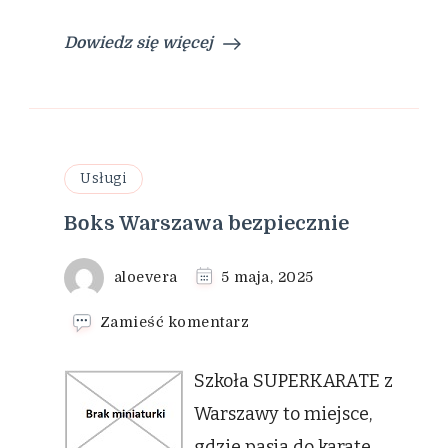
Dowiedz się więcej
Usługi
Boks Warszawa bezpiecznie
aloevera
5 maja, 2025
we
Zamieść komentarz
wpisie
Boks
Szkoła SUPERKARATE z
Warszawa
bezpiecznie
Warszawy to miejsce,
gdzie pasja do karate