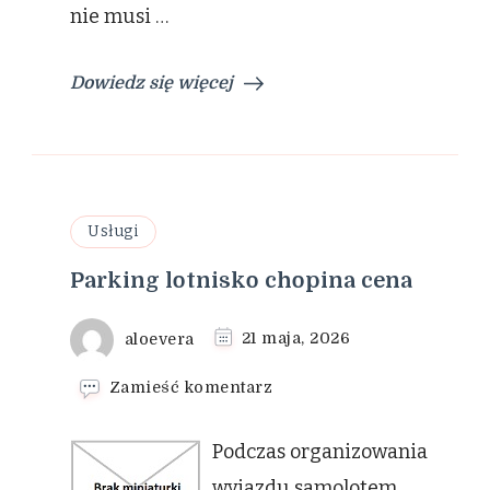
to
nie musi …
proste
Dowiedz się więcej
Usługi
Parking lotnisko chopina cena
aloevera
21 maja, 2026
we
Zamieść komentarz
wpisie
Parking
Podczas organizowania
lotnisko
chopina
wyjazdu samolotem