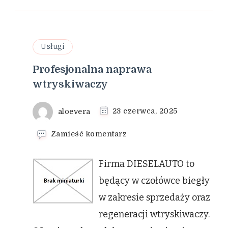
Usługi
Profesjonalna naprawa
wtryskiwaczy
aloevera
23 czerwca, 2025
we
Zamieść komentarz
wpisie
Profesjonalna
Firma DIESELAUTO to
naprawa
wtryskiwaczy
będący w czołówce biegły
w zakresie sprzedaży oraz
regeneracji wtryskiwaczy.