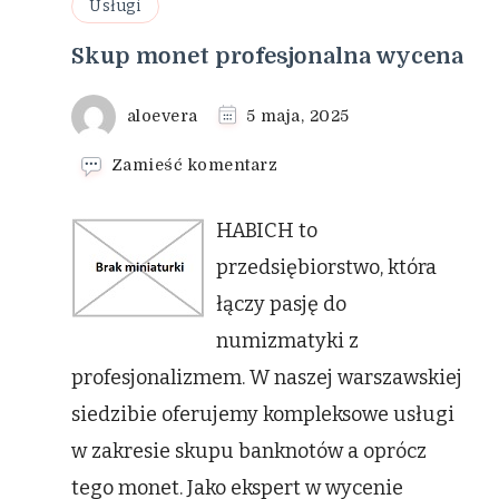
Usługi
Skup monet profesjonalna wycena
aloevera
5 maja, 2025
we
Zamieść komentarz
wpisie
Skup
HABICH to
monet
profesjonalna
przedsiębiorstwo, która
wycena
łączy pasję do
numizmatyki z
profesjonalizmem. W naszej warszawskiej
siedzibie oferujemy kompleksowe usługi
w zakresie skupu banknotów a oprócz
tego monet. Jako ekspert w wycenie