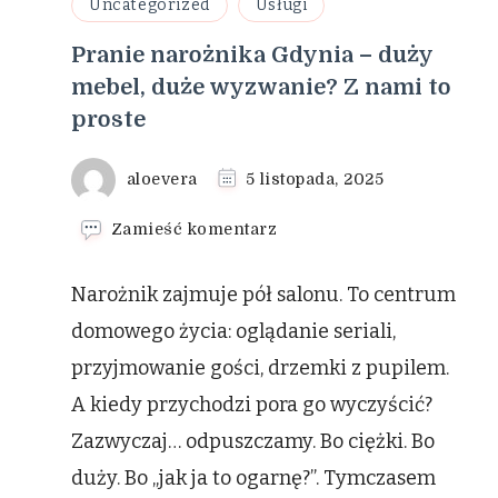
Uncategorized
Usługi
Pranie narożnika Gdynia – duży
mebel, duże wyzwanie? Z nami to
proste
aloevera
5 listopada, 2025
we
Zamieść komentarz
wpisie
Pranie
Narożnik zajmuje pół salonu. To centrum
narożnika
Gdynia
domowego życia: oglądanie seriali,
–
przyjmowanie gości, drzemki z pupilem.
duży
mebel,
A kiedy przychodzi pora go wyczyścić?
duże
Zazwyczaj… odpuszczamy. Bo ciężki. Bo
wyzwanie?
Z
duży. Bo „jak ja to ogarnę?”. Tymczasem
nami