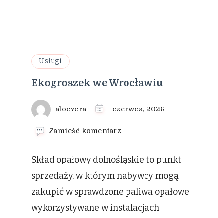
Usługi
Ekogroszek we Wrocławiu
aloevera
1 czerwca, 2026
we
Zamieść komentarz
wpisie
Ekogroszek
Skład opałowy dolnośląskie to punkt
we
Wrocławiu
sprzedaży, w którym nabywcy mogą
zakupić w sprawdzone paliwa opałowe
wykorzystywane w instalacjach