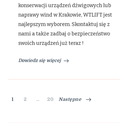
konserwacji urządzeń dźwigowych lub
naprawy wind w Krakowie, WTLIFT jest
najlepszym wyborem. Skontaktuj się z
nami a także zadbaj o bezpieczeństwo
swoich urządzeń już teraz !
Dowiedz się więcej
Nawigacja
Strona
Strona
Strona
1
2
…
20
Następne
po
wpisach