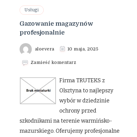
Usługi
Gazowanie magazynów
profesjonalnie
aloevera
10 maja, 2025
we
Zamieść komentarz
wpisie
Gazowanie
Firma TRUTEKS z
magazynów
profesjonalnie
Olsztyna to najlepszy
wybór w dziedzinie
ochrony przed
szkodnikami na terenie warmińsko-
mazurskiego. Oferujemy profesjonalne