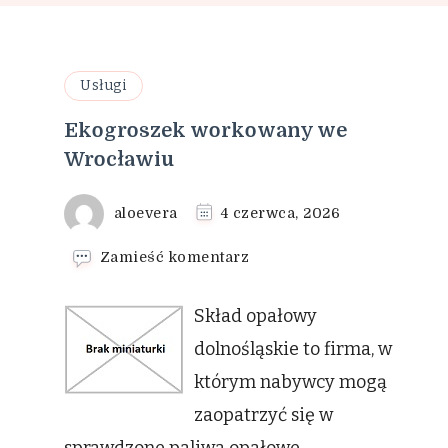
Usługi
Ekogroszek workowany we
Wrocławiu
aloevera
4 czerwca, 2026
we
Zamieść komentarz
wpisie
Ekogroszek
Skład opałowy
workowany
we
dolnośląskie to firma, w
Wrocławiu
którym nabywcy mogą
zaopatrzyć się w