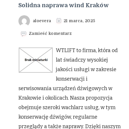
Solidna naprawa wind Kraków
aloevera
21 marca, 2025
we
Zamieść komentarz
wpisie
Solidna
WTLIFT to firma, która od
naprawa
wind
lat świadczy wysokiej
Kraków
jakości usługi w zakresie
konserwacji i
serwisowania urządzeń dźwigowych w
Krakowie i okolicach. Nasza propozycja
obejmuje szeroki wachlarz usług, w tym
konserwację dźwigów, regularne
przeglądy a także naprawy. Dzięki naszym