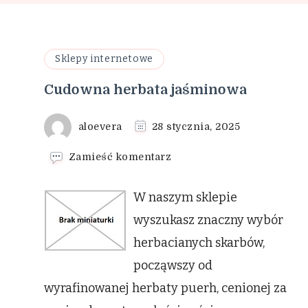
Sklepy internetowe
Cudowna herbata jaśminowa
aloevera
28 stycznia, 2025
we
Zamieść komentarz
wpisie
Cudowna
W naszym sklepie
herbata
jaśminowa
wyszukasz znaczny wybór
herbacianych skarbów,
począwszy od
wyrafinowanej herbaty puerh, cenionej za