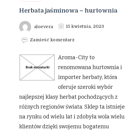
Herbata jaśminowa – hurtownia
aloevera
15 kwietnia, 2023
we
Zamieść komentarz
wpisie
Herbata
Aroma-City to
jaśminowa
–
renomowana hurtownia i
hurtownia
importer herbaty, która
oferuje szeroki wybór
najlepszej klasy herbat pochodzących z
różnych regionów świata. Sklep ta istnieje
na rynku od wielu lat i zdobyła wola wielu
klientów dzięki swojemu bogatemu