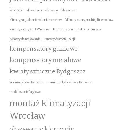
kabiny do malowania
kabiny do malowania proszkowego
klaskacze
klimatyzacja do mieszkania Wrocław
klimatyzatory multisplit Wrocław
klimatyzatory split Wrocław
kombajny warmińsko-mazurskie
komory do malowania
komory do metalizacji
kompensatory gumowe
kompensatory metalowe
kwiaty sztuczne Bydgoszcz
laminacja brwi Katowice
manicure hybrydowy Katowice
modelowanie bryłowe
montaż klimatyzacji
Wrocław
obszywanie kierownic