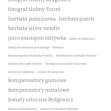
fotograf ślubny Toruń
herbata jaśminowa
herbata puerh
herbata silver needle
joico szampon odżywka
kabiny do malowania
kabiny do malowania proszkowego
klaskacze
klimatyzacja do mieszkania Wrocław
klimatyzatory multisplit Wrocław
klimatyzatory split Wrocław
kombajny warmińsko-mazurskie
komory do malowania
komory do metalizacji
kompensatory gumowe
kompensatory metalowe
kwiaty sztuczne Bydgoszcz
laminacja brwi Katowice
manicure hybrydowy Katowice