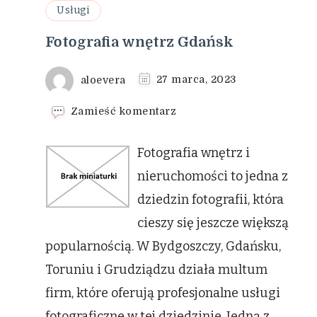
Usługi
Fotografia wnętrz Gdańsk
aloevera
27 marca, 2023
we
Zamieść komentarz
wpisie
Fotografia
Fotografia wnętrz i
wnętrz
Gdańsk
nieruchomości to jedna z
dziedzin fotografii, która
cieszy się jeszcze większą
popularnością. W Bydgoszczy, Gdańsku,
Toruniu i Grudziądzu działa multum
firm, które oferują profesjonalne usługi
fotograficzne w tej dziedzinie. Jedną z