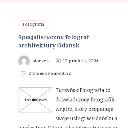
Fotografia
Specjalistyczny fotograf
architektury Gdańsk
aloevera
10 grudnia, 2024
we
Zamieść komentarz
wpisie
Specjalistyczny
TurzyńskiFotografia to
fotograf
architektury
doświadczony fotografik
Gdańsk
wnętrz, który proponuje
swoje usługi w Gdańsku a