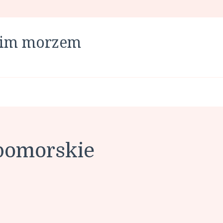
skim morzem
pomorskie