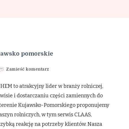
ujawsko pomorskie
we
Zamieść komentarz
wpisie
Specjalistyczny
EM to atrakcyjny lider w branży rolniczej,
serwis
claas
erwisie i dostarczaniu części zamiennych do
kujawsko
 terenie Kujawsko-Pomorskiego proponujemy
pomorskie
szyn rolniczych, w tym serwis CLAAS,
szybką reakcję na potrzeby klientów. Nasza