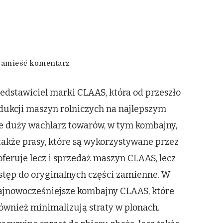
we
amieść komentarz
wpisie
Kombajny
dstawiciel marki CLAAS, która od przeszło
kujawsko
pomorskie
rodukcji maszyn rolniczych na najlepszym
je duży wachlarz towarów, w tym kombajny,
 także prasy, które są wykorzystywane przez
feruje lecz i sprzedaż maszyn CLAAS, lecz
stęp do oryginalnych części zamienne. W
ajnowocześniejsze kombajny CLAAS, które
wnież minimalizują straty w plonach.