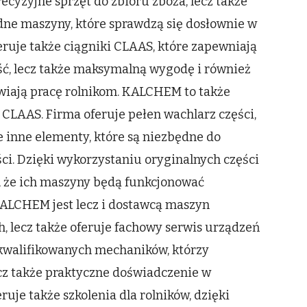
ecyzyjne sprzęt do zbioru zboża, lecz także
dne maszyny, które sprawdzą się dosłownie w
ruje także ciągniki CLAAS, które zapewniają
ść, lecz także maksymalną wygodę i również
wiają pracę rolnikom. KALCHEM to także
CLAAS. Firma oferuje pełen wachlarz części,
kże inne elementy, które są niezbędne do
i. Dzięki wykorzystaniu oryginalnych części
 że ich maszyny będą funkcjonować
KALCHEM jest lecz i dostawcą maszyn
h, lecz także oferuje fachowy serwis urządzeń
walifikowanych mechaników, którzy
lecz także praktyczne doświadczenie w
uje także szkolenia dla rolników, dzięki