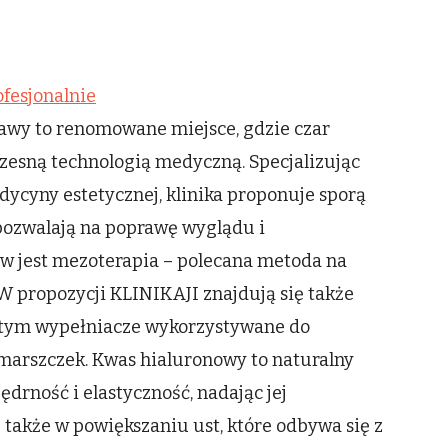
Botox
Warszawa
profesjonalnie
fesjonalnie
wy to renomowane miejsce, gdzie czar
czesną technologią medyczną. Specjalizując
dycyny estetycznej, klinika proponuje sporą
pozwalają na poprawę wyglądu i
w jest mezoterapia – polecana metoda na
 W propozycji KLINIKAJI znajdują się także
 tym wypełniacze wykorzystywane do
marszczek. Kwas hialuronowy to naturalny
drność i elastyczność, nadając jej
ę także w powiększaniu ust, które odbywa się z