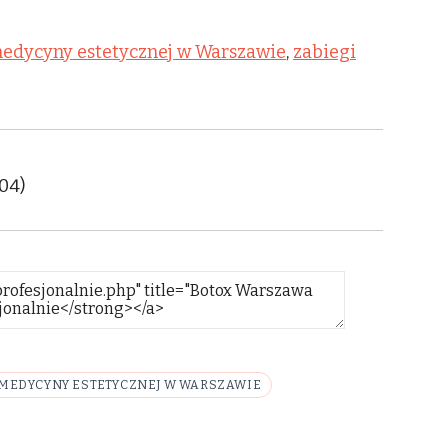
medycyny estetycznej w Warszawie
,
zabiegi
:04)
 MEDYCYNY ESTETYCZNEJ W WARSZAWIE