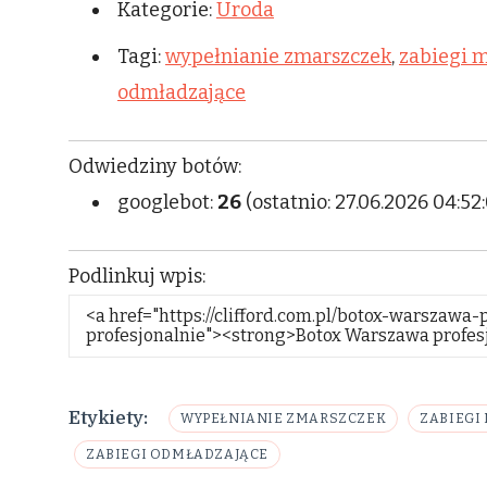
Kategorie:
Uroda
Tagi:
wypełnianie zmarszczek
,
zabiegi 
odmładzające
Odwiedziny botów:
googlebot:
26
(ostatnio: 27.06.2026 04:52
Podlinkuj wpis:
Etykiety:
WYPEŁNIANIE ZMARSZCZEK
ZABIEGI
ZABIEGI ODMŁADZAJĄCE