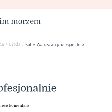
skim morzem
oda
Uroda
Botox Warszawa profesjonalnie
/
/
fesjonalnie
we
ieść komentarz
wpisie