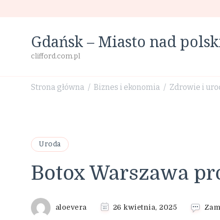
Gdańsk – Miasto nad pol
clifford.com.pl
Strona główna
Biznes i ekonomia
Zdrowie i ur
/
/
Uroda
Botox Warszawa pro
aloevera
26 kwietnia, 2025
Zam