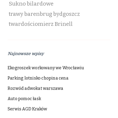
Sukno bilardowe
trawy barenbrug bydgoszcz
twardościomierz Brinell
Najnowsze wpisy
Ekogroszek workowany we Wrocławiu
Parking lotnisko chopina cena
Rozwód adwokat warszawa
Auto pomoc łask
Serwis AGD Kraków