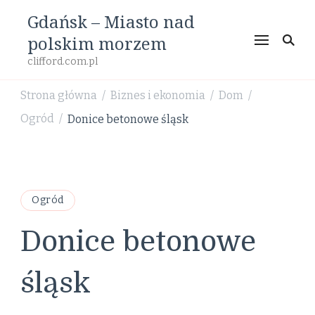
Gdańsk – Miasto nad
polskim morzem
clifford.com.pl
Strona główna
Biznes i ekonomia
Dom
/
/
/
Ogród
Donice betonowe śląsk
/
Ogród
Donice betonowe
śląsk