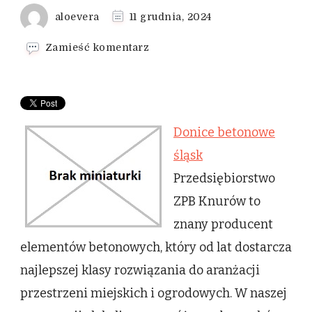
aloevera
11 grudnia, 2024
we
Zamieść komentarz
wpisie
Donice
betonowe
śląsk
Donice betonowe
śląsk
Przedsiębiorstwo
ZPB Knurów to
znany producent
elementów betonowych, który od lat dostarcza
najlepszej klasy rozwiązania do aranżacji
przestrzeni miejskich i ogrodowych. W naszej