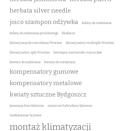
herbata silver needle
joico szampon odżywka
kabiny do malowania
kabiny do malowania proszkowego
klaskacze
klimatyzacja do mieszkania Wrocław
klimatyzatory multisplit Wrocław
klimatyzatory split Wrocław
kombajny warmińsko-mazurskie
komory do malowania
komory do metalizacji
kompensatory gumowe
kompensatory metalowe
kwiaty sztuczne Bydgoszcz
laminacja brwi Katowice
manicure hybrydowy Katowice
modelowanie bryłowe
montaż klimatyzacji