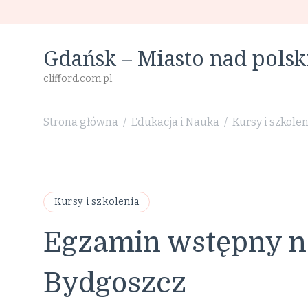
Gdańsk – Miasto nad pol
clifford.com.pl
Strona główna
Edukacja i Nauka
Kursy i szkole
/
/
Kursy i szkolenia
Egzamin wstępny na
Bydgoszcz