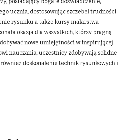
orzy, posiadający bogate doświadczenie,
go ucznia, dostosowując szczebel trudności
lenie rysunku a także kursy malarstwa
ała okazja dla wszystkich, którzy pragną
 zdobywać nowe umiejętności w inspirującej
i nauczania, uczestnicy zdobywają solidne
 i również doskonalenie technik rysunkowych i