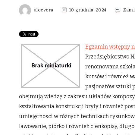
aloevera
10 grudnia, 2024
Zami
Egzamin wstępny n
Przedsiębiorstwo 
renomowana szkoła 
kursów i również w
pasjonatów sztuki 
obejmują wiedzę z zakresu układów kompozyc
kształtowania konstrukcji bryły i również po
umiejętności w różnych technikach rysunkowy
lawowanie, piórko i również cienkopisy, długop