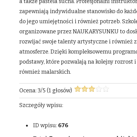
a także pastela sucha. Profesjonalni instrukt
zapewniają indywidualne stanowisko do każde
do jego umiejętności i również potrzeb. Szko
organizowane przez NAUKARYSUNKU to doskon
rozwijać swoje talenty artystyczne i również
atmosferze. Dzięki kompleksowemu programow
podstawy, które pozwalają na kolejny rozrost
również malarskich.
Ocena:
3
/
5
(
1
głosów)
Szczegóły wpisu:
ID wpisu:
676