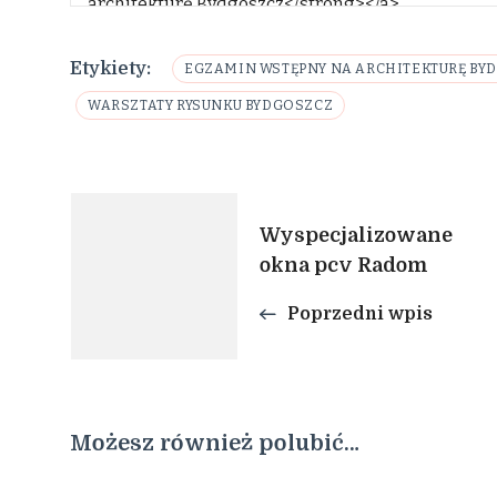
Etykiety:
EGZAMIN WSTĘPNY NA ARCHITEKTURĘ BY
WARSZTATY RYSUNKU BYDGOSZCZ
Nawigacja
Wyspecjalizowane
okna pcv Radom
wpisu
Poprzedni wpis
Możesz również polubić…