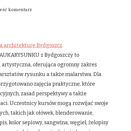
we
eść komentarz
wpisie
Egzamin
wstępny
na
architekturę
a architekturę Bydgoszcz
Bydgoszcz
NAUKARYSUNKU z Bydgoszczy to
artystyczna, oferująca ogromny zakres
arsztatów rysunku a także malarstwa. Dla
przygotowano zajęcia praktyczne, które
yjnych, zasad perspektywy a także
staci. Uczestnicy kursów mogą rozwijać swoje
ch, takich jak ołówek, blenderowanie,
is, kolor sepiowy, sangwina, węgiel, żelopisy