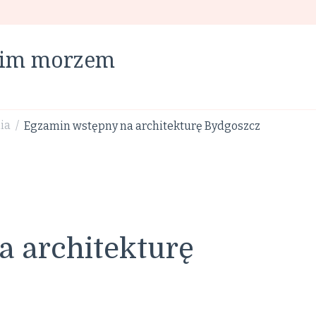
skim morzem
nia
Egzamin wstępny na architekturę Bydgoszcz
/
 architekturę