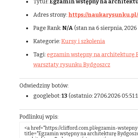
Tytuł:
Egzamin wstępny na architekt
Adres strony:
https://naukarysunku.pl
Page Rank:
N/A
(stan na 6 sierpnia, 2026
Kategorie:
Kursy i szkolenia
Tagi:
egzamin wstępny na architekturę 
warsztaty rysunku Bydgoszcz
Odwiedziny botów:
googlebot:
13
(ostatnio: 27.06.2026 05:51:1
Podlinkuj wpis: