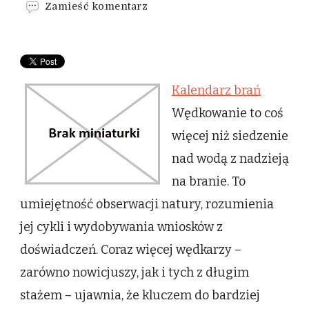
we
Zamieść komentarz
wpisie
Kalendarz
brań
Kalendarz brań
Wędkowanie to coś
więcej niż siedzenie
nad wodą z nadzieją
na branie. To
umiejętność obserwacji natury, rozumienia
jej cykli i wydobywania wniosków z
doświadczeń. Coraz więcej wędkarzy –
zarówno nowicjuszy, jak i tych z długim
stażem – ujawnia, że kluczem do bardziej