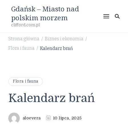
Gdańsk – Miasto nad
polskim morzem
clifford.com.pl
Strona główna
Biznes i ekonomia
/
/
Flora i fauna
Kalendarz brań
/
Flora i fauna
Kalendarz brań
aloevera
10 lipca, 2025