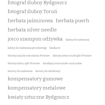
fotograf ślubny Bydgoszcz
fotograf ślubny Toruń
herbata jaśminowa
herbata puerh
herbata silver needle
joico szampon odżywka
kabiny do malowania
kabiny do malowania proszkowego
klaskacze
klimatyzacja do mieszkania Wrocław
klimatyzatory multisplit Wrocław
klimatyzatory split Wrocław
kombajny warmińsko-mazurskie
komory do malowania
komory do metalizacji
kompensatory gumowe
kompensatory metalowe
kwiaty sztuczne Bydgoszcz