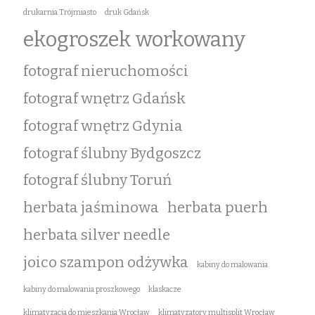
drukarnia Trójmiasto
druk Gdańsk
ekogroszek workowany
fotograf nieruchomości
fotograf wnętrz Gdańsk
fotograf wnętrz Gdynia
fotograf ślubny Bydgoszcz
fotograf ślubny Toruń
herbata jaśminowa
herbata puerh
herbata silver needle
joico szampon odżywka
kabiny do malowania
kabiny do malowania proszkowego
klaskacze
klimatyzacja do mieszkania Wrocław
klimatyzatory multisplit Wrocław