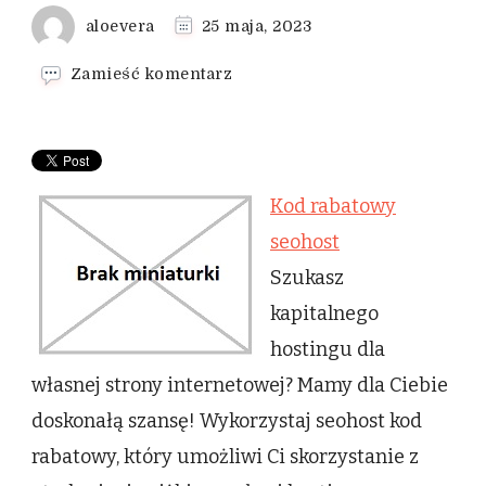
aloevera
25 maja, 2023
we
Zamieść komentarz
wpisie
Kod
rabatowy
seohost
Kod rabatowy
seohost
Szukasz
kapitalnego
hostingu dla
własnej strony internetowej? Mamy dla Ciebie
doskonałą szansę! Wykorzystaj seohost kod
rabatowy, który umożliwi Ci skorzystanie z