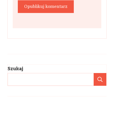
Szukaj
Sz