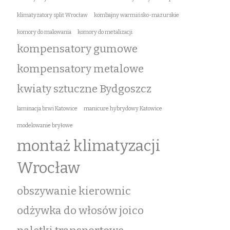
klimatyzatory split Wrocław
kombajny warmińsko-mazurskie
komory do malowania
komory do metalizacji
kompensatory gumowe
kompensatory metalowe
kwiaty sztuczne Bydgoszcz
laminacja brwi Katowice
manicure hybrydowy Katowice
modelowanie bryłowe
montaż klimatyzacji
Wrocław
obszywanie kierownic
odżywka do włosów joico