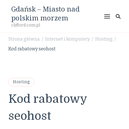
Gdańsk – Miasto nad
polskim morzem
clifford.com.pl
Strona główna
Internet i komputery
Hosting
/
/
/
Kod rabatowy seohost
Hosting
Kod rabatowy
seohost