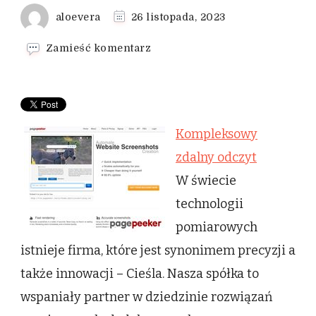
aloevera
26 listopada, 2023
we
Zamieść komentarz
wpisie
Kompleksowy
zdalny
odczyt
Kompleksowy
zdalny odczyt
W świecie
technologii
pomiarowych
istnieje firma, które jest synonimem precyzji a
także innowacji – Cieśla. Nasza spółka to
wspaniały partner w dziedzinie rozwiązań