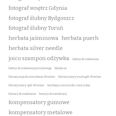
fotograf wnętrz Gdynia
fotograf ślubny Bydgoszcz
fotograf ślubny Toruń
herbata jaśminowa
herbata puerh
herbata silver needle
joico szampon odżywka
kabiny do malowania
kabiny do malowania proszkowego
klaskacze
klimatyzacja do mieszkania Wrocław
klimatyzatory multisplit Wrocław
klimatyzatory split Wrocław
kombajny warmińsko-mazurskie
komory do malowania
komory do metalizacji
kompensatory gumowe
kompensatory metalowe