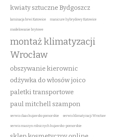
kwiaty sztuczne Bydgoszcz
laminacja brwi Katowice
manicure hybrydowy Katowice
modelowanie bryłowe
montaż klimatyzacji
Wrocław
obszywanie kierownic
odżywka do włosów joico
paletki transportowe
paul mitchell szampon
serwis claas kujawsko pomorskie
serwis klimatyzacji Wrocław
serwis maszyn rolniczych kujawsko-pomorskie
sklep kosmetyczny online