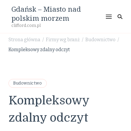
Gdańsk – Miasto nad
polskim morzem
clifford.com.pl
Strona główna
Firmy wg branż
Budownictwo
/
/
/
Kompleksowy zdalny odczyt
Budownictwo
Kompleksowy
zdalny odczyt