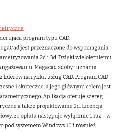
Modelowanie
parametryczne
metryczne
oferująca program typu CAD.
gaCad jest przeznaczone do wspomagania
rametryzowania 2d i 3d. Dzięki wieloletniemu
aangażowaniu, Megacad zdobył uznanie
m z liderów na rynku usług CAD. Program CAD
esne i skuteczne, a jego głównym celem jest
rametrycznego. Aplikacja oferuje szereg
yczne a także projektowanie 2d. Licencja
wy, że opłata następuje wyłącznie 1 raz – w
o pod systemem Windows 10 i również