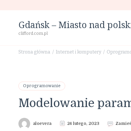
Gdańsk – Miasto nad pol
clifford.com.pl
Strona główna
Internet i komputery
Oprogram
/
/
Oprogramowanie
Modelowanie para
aloevera
24 lutego, 2023
Zamieś