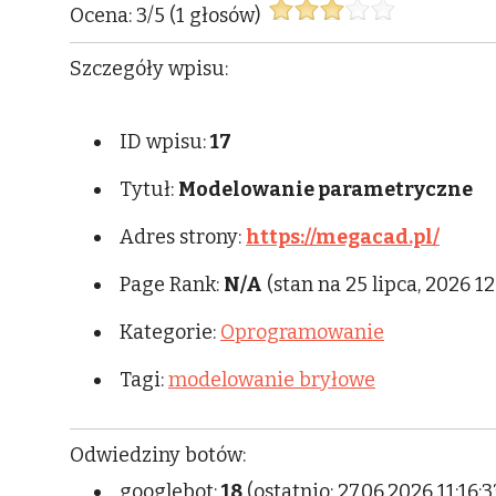
Ocena:
3
/
5
(
1
głosów)
Szczegóły wpisu:
ID wpisu:
17
Tytuł:
Modelowanie parametryczne
Adres strony:
https://megacad.pl/
Page Rank:
N/A
(stan na 25 lipca, 2026 1
Kategorie:
Oprogramowanie
Tagi:
modelowanie bryłowe
Odwiedziny botów:
googlebot:
18
(ostatnio: 27.06.2026 11:16:3