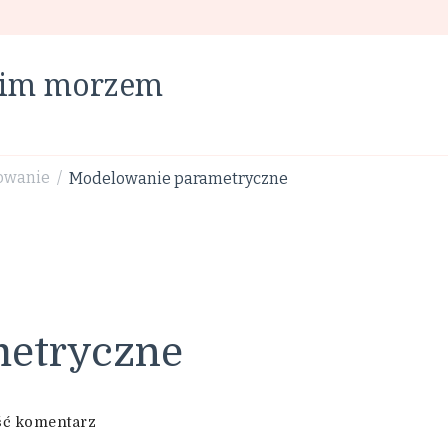
skim morzem
owanie
Modelowanie parametryczne
/
metryczne
we
ć komentarz
wpisie