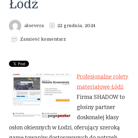
Łódź
aloevera
22 grudnia, 2024
we
Zamieść komentarz
wpisie
Profesjonalne
rolety
materiałowe
Łódź
Profesjonalne rolety
materiałowe Łódź
Firma SHADOW to
głośny partner
doskonałej klasy
osłon okiennych w Łodzi, oferujący szeroką
gamę towarów dostosowanych do potrzeb