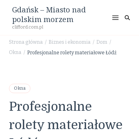
Gdańsk – Miasto nad
polskim morzem
clifford.com.pl
Strona główna
Biznes i ekonomia
Dom
/
/
/
Okna
Profesjonalne rolety materiałowe Łódź
/
Okna
Profesjonalne
rolety materiałowe