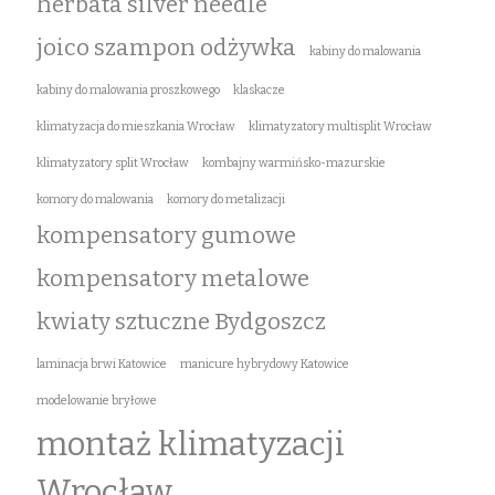
herbata silver needle
joico szampon odżywka
kabiny do malowania
kabiny do malowania proszkowego
klaskacze
klimatyzacja do mieszkania Wrocław
klimatyzatory multisplit Wrocław
klimatyzatory split Wrocław
kombajny warmińsko-mazurskie
komory do malowania
komory do metalizacji
kompensatory gumowe
kompensatory metalowe
kwiaty sztuczne Bydgoszcz
laminacja brwi Katowice
manicure hybrydowy Katowice
modelowanie bryłowe
montaż klimatyzacji
Wrocław