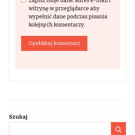
Zapisz moje dane, adres e-mail i
witrynę w przeglądarce aby
wypełnić dane podczas pisania
kolejnych komentarzy.
Szukaj
Sz