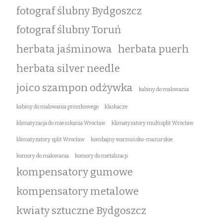
fotograf ślubny Bydgoszcz
fotograf ślubny Toruń
herbata jaśminowa
herbata puerh
herbata silver needle
joico szampon odżywka
kabiny do malowania
kabiny do malowania proszkowego
klaskacze
klimatyzacja do mieszkania Wrocław
klimatyzatory multisplit Wrocław
klimatyzatory split Wrocław
kombajny warmińsko-mazurskie
komory do malowania
komory do metalizacji
kompensatory gumowe
kompensatory metalowe
kwiaty sztuczne Bydgoszcz