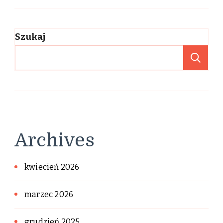
Szukaj
Sz
Archives
kwiecień 2026
marzec 2026
grudzień 2025