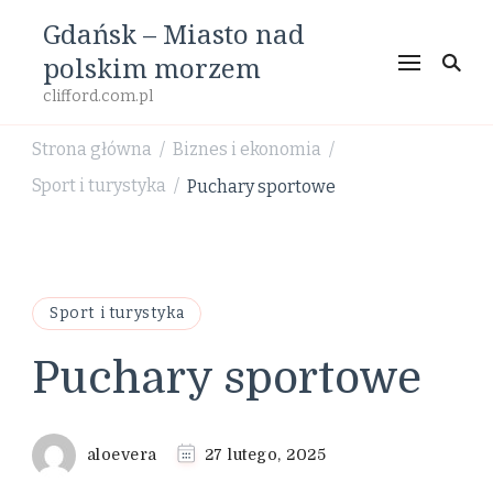
Gdańsk – Miasto nad
polskim morzem
clifford.com.pl
Strona główna
Biznes i ekonomia
/
/
Sport i turystyka
Puchary sportowe
/
Sport i turystyka
Puchary sportowe
aloevera
27 lutego, 2025