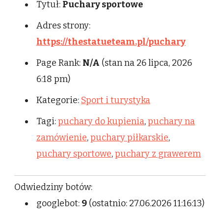
Tytuł:
Puchary sportowe
Adres strony:
https://thestatueteam.pl/puchary
Page Rank:
N/A
(stan na 26 lipca, 2026
6:18 pm)
Kategorie:
Sport i turystyka
Tagi:
puchary do kupienia
,
puchary na
zamówienie
,
puchary piłkarskie
,
puchary sportowe
,
puchary z grawerem
Odwiedziny botów:
googlebot:
9
(ostatnio: 27.06.2026 11:16:13)