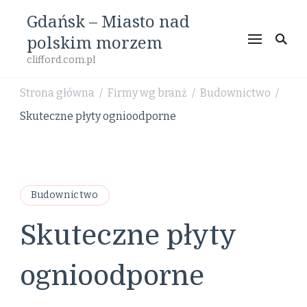
Gdańsk – Miasto nad
polskim morzem
clifford.com.pl
Strona główna
Firmy wg branż
Budownictwo
/
/
/
Skuteczne płyty ognioodporne
Budownictwo
Skuteczne płyty
ognioodporne