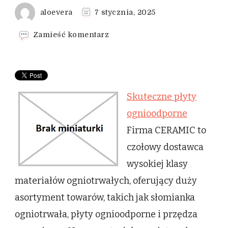
aloevera
7 stycznia, 2025
we
Zamieść komentarz
wpisie
Skuteczne
płyty
ognioodporne
Skuteczne płyty
ognioodporne
Firma CERAMIC to
czołowy dostawca
wysokiej klasy
materiałów ogniotrwałych, oferujący duży
asortyment towarów, takich jak słomianka
ogniotrwała, płyty ognioodporne i przędza