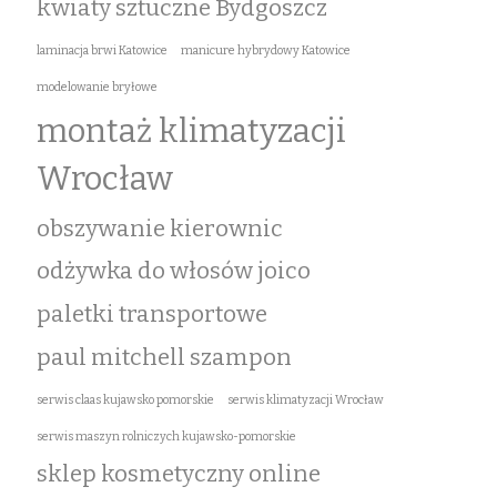
kwiaty sztuczne Bydgoszcz
laminacja brwi Katowice
manicure hybrydowy Katowice
modelowanie bryłowe
montaż klimatyzacji
Wrocław
obszywanie kierownic
odżywka do włosów joico
paletki transportowe
paul mitchell szampon
serwis claas kujawsko pomorskie
serwis klimatyzacji Wrocław
serwis maszyn rolniczych kujawsko-pomorskie
sklep kosmetyczny online