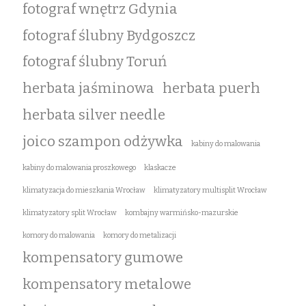
fotograf wnętrz Gdynia
fotograf ślubny Bydgoszcz
fotograf ślubny Toruń
herbata jaśminowa
herbata puerh
herbata silver needle
joico szampon odżywka
kabiny do malowania
kabiny do malowania proszkowego
klaskacze
klimatyzacja do mieszkania Wrocław
klimatyzatory multisplit Wrocław
klimatyzatory split Wrocław
kombajny warmińsko-mazurskie
komory do malowania
komory do metalizacji
kompensatory gumowe
kompensatory metalowe