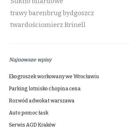
Sukno bilardowe
trawy barenbrug bydgoszcz
twardościomierz Brinell
Najnowsze wpisy
Ekogroszek workowany we Wrocławiu
Parking lotnisko chopina cena
Rozwód adwokat warszawa
Auto pomoc łask
Serwis AGD Kraków