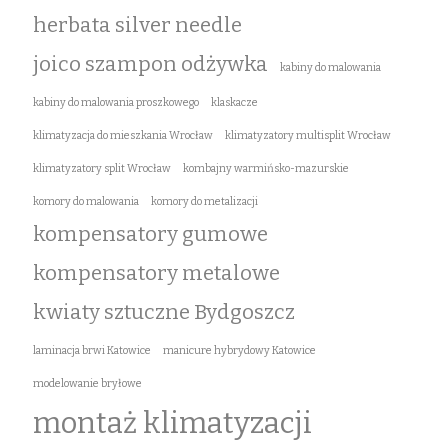
herbata silver needle
joico szampon odżywka
kabiny do malowania
kabiny do malowania proszkowego
klaskacze
klimatyzacja do mieszkania Wrocław
klimatyzatory multisplit Wrocław
klimatyzatory split Wrocław
kombajny warmińsko-mazurskie
komory do malowania
komory do metalizacji
kompensatory gumowe
kompensatory metalowe
kwiaty sztuczne Bydgoszcz
laminacja brwi Katowice
manicure hybrydowy Katowice
modelowanie bryłowe
montaż klimatyzacji