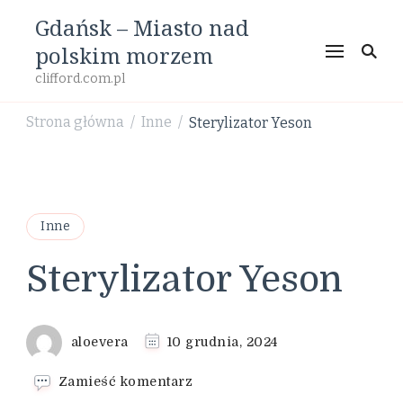
Gdańsk – Miasto nad
polskim morzem
clifford.com.pl
Strona główna
Inne
Sterylizator Yeson
/
/
Inne
Sterylizator Yeson
aloevera
10 grudnia, 2024
we
Zamieść komentarz
wpisie