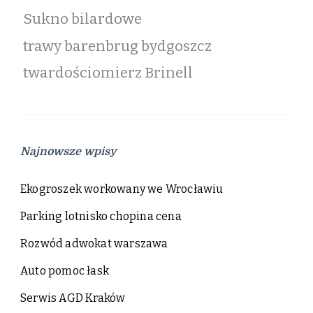
Sukno bilardowe
trawy barenbrug bydgoszcz
twardościomierz Brinell
Najnowsze wpisy
Ekogroszek workowany we Wrocławiu
Parking lotnisko chopina cena
Rozwód adwokat warszawa
Auto pomoc łask
Serwis AGD Kraków