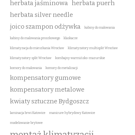
herbata jaśminowa
herbata puerh
herbata silver needle
joico szampon odżywka
kabiny do malowania
kabiny do malowania proszkowego
klaskacze
klimatyzacja do mieszkania Wrocław
klimatyzatory multisplit Wrocław
klimatyzatory split Wrocław
kombajny warmińsko-mazurskie
komory do malowania
komory do metalizacji
kompensatory gumowe
kompensatory metalowe
kwiaty sztuczne Bydgoszcz
laminacja brwi Katowice
manicure hybrydowy Katowice
modelowanie bryłowe
montaż klimatyzacji