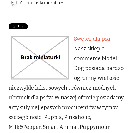
we
Zamieść komentarz
wpisie
Sweter
dla
psa
Sweter dla psa
Nasz sklep e-
commerce Model
Dog posiada bardzo
ogromny wielkość
niezwykle luksusowych i również modnych
ubranek dla psów. W naszej ofercie posiadamy
artykuły najlepszych producentów w tym w
szczególności Puppia, Pinkaholic,
Milk&Pepper, Smart Animal, Puppymour,