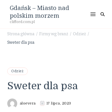
Gdańsk – Miasto nad
polskim morzem
clifford.com.pl
Strona główna
Firmy wg branż
Odzież
/
/
/
Sweter dla psa
Odzież
Sweter dla psa
aloevera
17 lipca, 2023