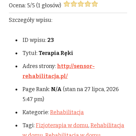
Ocena:
5
/
5
(
1
głosów)
Szczegóły wpisu:
ID wpisu:
23
Tytuł:
Terapia Ręki
Adres strony:
http://sensor-
rehabilitacja.pl/
Page Rank:
N/A
(stan na 27 lipca, 2026
5:47 pm)
Kategorie:
Rehabilitacja
Tagi:
Fizjoterapia w domu
,
Rehabilitacja
w domu
,
Rehabilitacja w domu