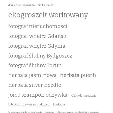
drukarnia Trójmiasto
druk Gdańsk
ekogroszek workowany
fotograf nieruchomości
fotograf wnętrz Gdańsk
fotograf wnętrz Gdynia
fotograf ślubny Bydgoszcz
fotograf ślubny Toruń
herbata jaśminowa
herbata puerh
herbata silver needle
joico szampon odżywka
kabiny do malowania
kabiny do malowania proszkowego
klaskacze
klimatyzacja do mieszkania Wrocław
klimatyzatory multisplit Wrocław