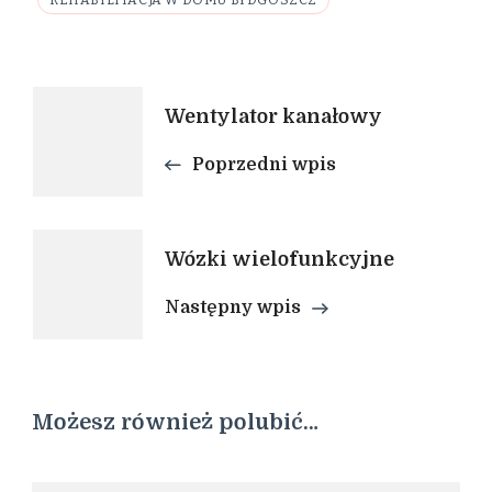
REHABILITACJA W DOMU BYDGOSZCZ
Nawigacja
Wentylator kanałowy
wpisu
Poprzedni wpis
Wózki wielofunkcyjne
Następny wpis
Możesz również polubić…