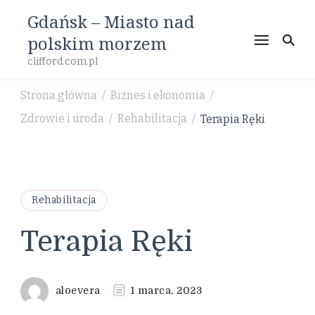
Gdańsk – Miasto nad
polskim morzem
clifford.com.pl
Strona główna
Biznes i ekonomia
/
/
Zdrowie i uroda
Rehabilitacja
Terapia Ręki
/
/
Rehabilitacja
Terapia Ręki
aloevera
1 marca, 2023