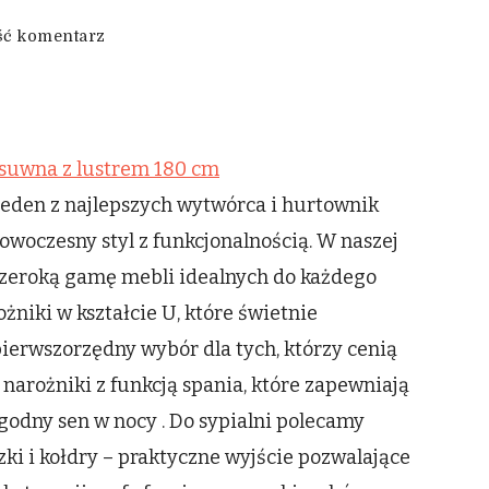
we
ć komentarz
wpisie
Wydajna
szafa
przesuwna
z
suwna z lustrem 180 cm
lustrem
180
eden z najlepszych wytwórca i hurtownik
cm
nowoczesny styl z funkcjonalnością. W naszej
 szeroką gamę mebli idealnych do każdego
żniki w kształcie U, które świetnie
pierwszorzędny wybór dla tych, którzy cenią
 narożniki z funkcją spania, które zapewniają
ygodny sen w nocy . Do sypialni polecamy
i i kołdry – praktyczne wyjście pozwalające