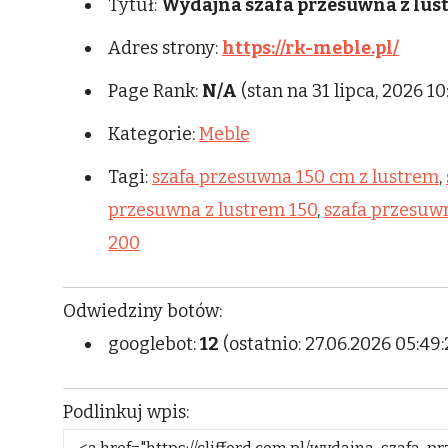
Tytuł:
Wydajna szafa przesuwna z lus
Adres strony:
https://rk-meble.pl/
Page Rank:
N/A
(stan na 31 lipca, 2026 10
Kategorie:
Meble
Tagi:
szafa przesuwna 150 cm z lustrem
,
przesuwna z lustrem 150
,
szafa przesuw
200
Odwiedziny botów:
googlebot:
12
(ostatnio: 27.06.2026 05:49:
Podlinkuj wpis: