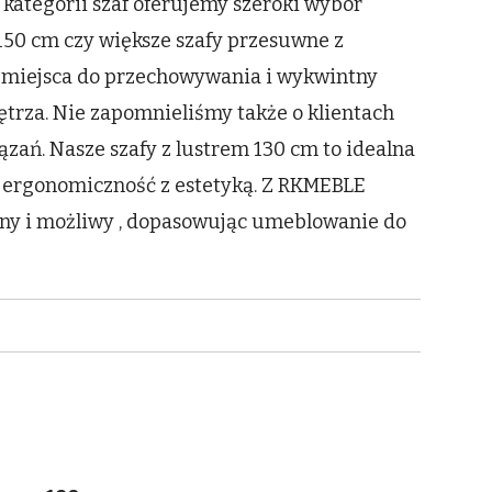
kategorii szaf oferujemy szeroki wybór
 150 cm czy większe szafy przesuwne z
o miejsca do przechowywania i wykwintny
ętrza. Nie zapomnieliśmy także o klientach
ań. Nasze szafy z lustrem 130 cm to idealna
y ergonomiczność z estetyką. Z RKMEBLE
tny i możliwy , dopasowując umeblowanie do