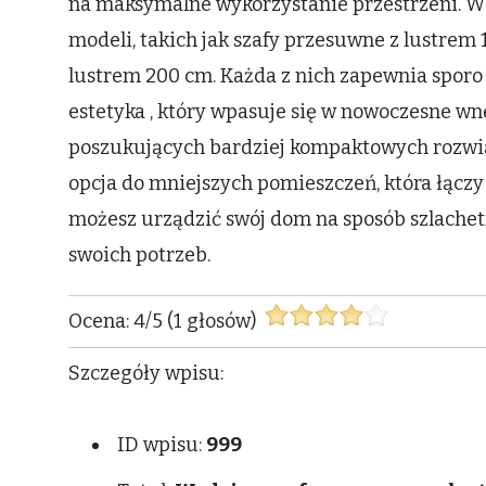
na maksymalne wykorzystanie przestrzeni. W 
modeli, takich jak szafy przesuwne z lustrem
lustrem 200 cm. Każda z nich zapewnia spor
estetyka , który wpasuje się w nowoczesne wn
poszukujących bardziej kompaktowych rozwiąz
opcja do mniejszych pomieszczeń, która łącz
możesz urządzić swój dom na sposób szlache
swoich potrzeb.
Ocena:
4
/
5
(
1
głosów)
Szczegóły wpisu:
ID wpisu:
999