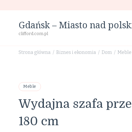
Gdańsk – Miasto nad pol
clifford.com.pl
Strona główna
Biznes i ekonomia
Dom
Meble
/
/
/
Meble
Wydajna szafa prz
180 cm