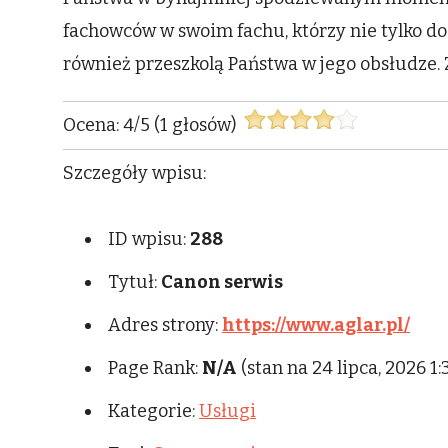
fachowców w swoim fachu, którzy nie tylko dost
również przeszkolą Państwa w jego obsłudze
Ocena:
4
/
5
(
1
głosów)
Szczegóły wpisu:
ID wpisu:
288
Tytuł:
Canon serwis
Adres strony:
https://www.aglar.pl/
Page Rank:
N/A
(stan na 24 lipca, 2026 1
Kategorie:
Usługi