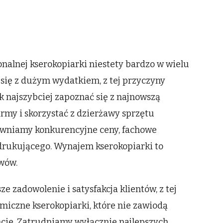
Canon
serwis
nalnej kserokopiarki niestety bardzo w wielu
się z dużym wydatkiem, z tej przyczyny
k najszybciej zapoznać się z najnowszą
irmy i skorzystać z dzierżawy sprzętu
wniamy konkurencyjne ceny, fachowe
drukującego. Wynajem kserokopiarki to
wów.
e zadowolenie i satysfakcja klientów, z tej
iczne kserokopiarki, które nie zawiodą
e. Zatrudniamy wyłącznie najlepszych