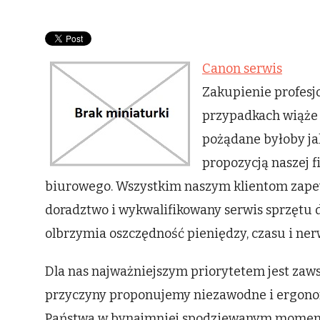
Canon serwis
Zakupienie profesjo
przypadkach wiąże 
pożądane byłoby ja
propozycją naszej f
biurowego. Wszystkim naszym klientom zape
doradztwo i wykwalifikowany serwis sprzętu 
olbrzymia oszczędność pieniędzy, czasu i ner
Dla nas najważniejszym priorytetem jest zawsz
przyczyny proponujemy niezawodne i ergonom
Państwa w bynajmniej spodziewanym momenci