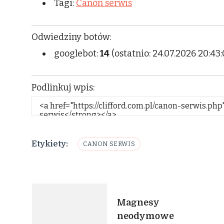
Tagi:
Canon serwis
Odwiedziny botów:
googlebot:
14
(ostatnio: 24.07.2026 20:43:
Podlinkuj wpis:
Etykiety:
CANON SERWIS
Nawigacja
Magnesy
neodymowe