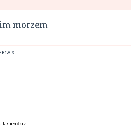
skim morzem
serwis
we
ć komentarz
wpisie