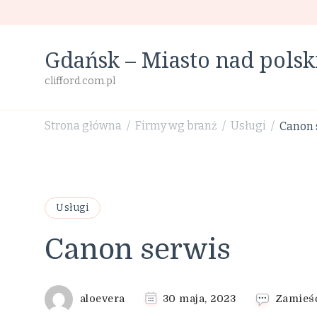
Gdańsk – Miasto nad pol
clifford.com.pl
Strona główna
Firmy wg branż
Usługi
Canon 
/
/
/
Usługi
Canon serwis
aloevera
30 maja, 2023
Zamieś