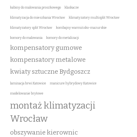
kabiny do malowania proszkowego
klaskacze
klimatyzacja do mieszkania Wrocław
klimatyzatory multisplit Wrocław
klimatyzatory split Wrocław
kombajny warmińsko-mazurskie
komory do malowania
komory do metalizacji
kompensatory gumowe
kompensatory metalowe
kwiaty sztuczne Bydgoszcz
laminacja brwi Katowice
manicure hybrydowy Katowice
modelowanie bryłowe
montaż klimatyzacji
Wrocław
obszywanie kierownic