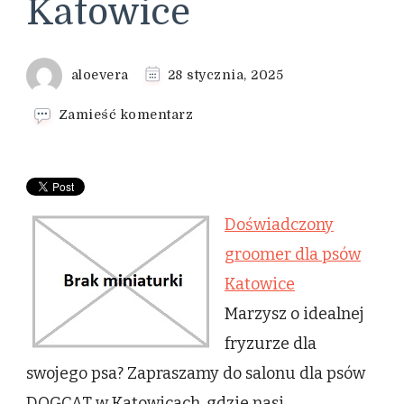
Katowice
aloevera
28 stycznia, 2025
we
Zamieść komentarz
wpisie
Doświadczony
groomer
dla
psów
Doświadczony
Katowice
groomer dla psów
Katowice
Marzysz o idealnej
fryzurze dla
swojego psa? Zapraszamy do salonu dla psów
DOGCAT w Katowicach, gdzie nasi