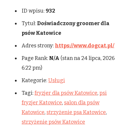
ID wpisu:
932
Tytuł:
Doświadczony groomer dla
psów Katowice
Adres strony:
https://www.dogcat.pl/
Page Rank:
N/A
(stan na 24 lipca, 2026
6:22 pm)
Kategorie:
Usługi
Tagi:
fryzjer dla psów Katowice
,
psi
fryzjer Katowice
,
salon dla psów
Katowice
,
strzyżenie psa Katowice
,
strzyżenie psów Katowice