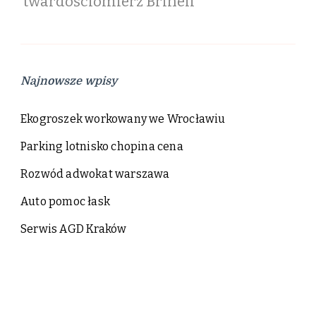
twardościomierz Brinell
Najnowsze wpisy
Ekogroszek workowany we Wrocławiu
Parking lotnisko chopina cena
Rozwód adwokat warszawa
Auto pomoc łask
Serwis AGD Kraków