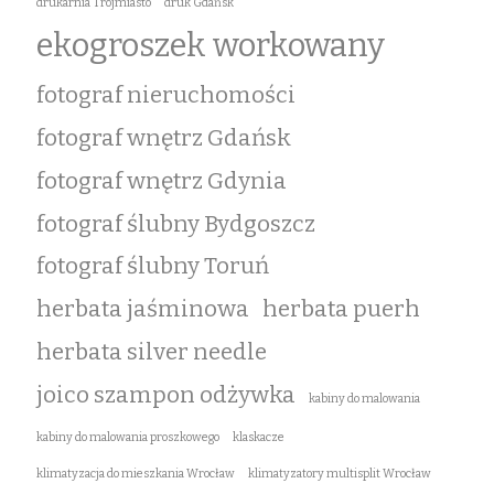
drukarnia Trójmiasto
druk Gdańsk
ekogroszek workowany
fotograf nieruchomości
fotograf wnętrz Gdańsk
fotograf wnętrz Gdynia
fotograf ślubny Bydgoszcz
fotograf ślubny Toruń
herbata jaśminowa
herbata puerh
herbata silver needle
joico szampon odżywka
kabiny do malowania
kabiny do malowania proszkowego
klaskacze
klimatyzacja do mieszkania Wrocław
klimatyzatory multisplit Wrocław