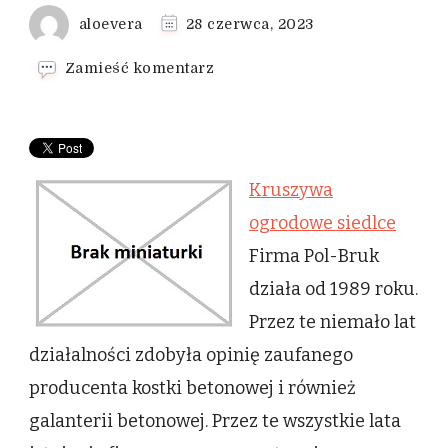
aloevera
28 czerwca, 2023
we
Zamieść komentarz
wpisie
Kruszywa
ogrodowe
siedlce
Kruszywa
ogrodowe siedlce
Firma Pol-Bruk
działa od 1989 roku.
Przez te niemało lat
działalności zdobyła opinię zaufanego
producenta kostki betonowej i również
galanterii betonowej. Przez te wszystkie lata