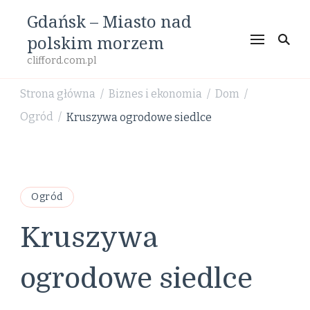
Gdańsk – Miasto nad
polskim morzem
clifford.com.pl
Strona główna
Biznes i ekonomia
Dom
/
/
/
Ogród
Kruszywa ogrodowe siedlce
/
Ogród
Kruszywa
ogrodowe siedlce