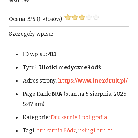
wzorów.
Ocena:
3
/
5
(
1
głosów)
Szczegóły wpisu:
ID wpisu:
411
Tytuł:
Ulotki medyczne Łódź
Adres strony:
https://www.inexdruk.pl/
Page Rank:
N/A
(stan na 5 sierpnia, 2026
5:47 am)
Kategorie:
Drukarnie i poligrafia
Tagi:
drukarnia Łódź
,
usługi druku