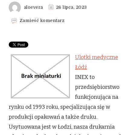
aloevera
26 lipca, 2023
we
Zamieść komentarz
wpisie
Ulotki
medyczne
Łódź
Ulotki medyczne
Łódź
INEX to
przedsiębiorstwo
funkcjonująca na
rynku od 1993 roku, specjalizująca się w
produkcji opakowań a także druku.
Usytuowana jest w Łodzi, nasza drukarnia