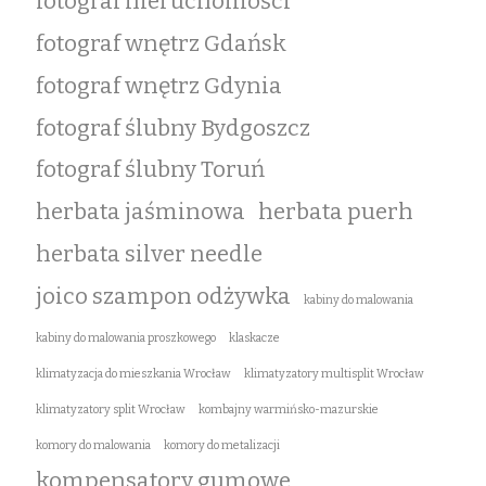
fotograf nieruchomości
fotograf wnętrz Gdańsk
fotograf wnętrz Gdynia
fotograf ślubny Bydgoszcz
fotograf ślubny Toruń
herbata jaśminowa
herbata puerh
herbata silver needle
joico szampon odżywka
kabiny do malowania
kabiny do malowania proszkowego
klaskacze
klimatyzacja do mieszkania Wrocław
klimatyzatory multisplit Wrocław
klimatyzatory split Wrocław
kombajny warmińsko-mazurskie
komory do malowania
komory do metalizacji
kompensatory gumowe