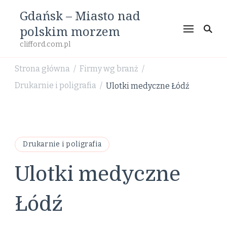
Gdańsk – Miasto nad
polskim morzem
clifford.com.pl
Strona główna
Firmy wg branż
/
/
Drukarnie i poligrafia
Ulotki medyczne Łódź
/
Drukarnie i poligrafia
Ulotki medyczne
Łódź