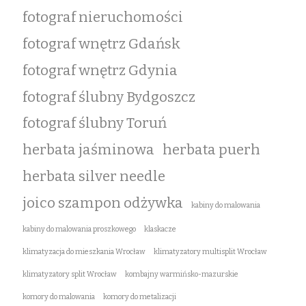
fotograf nieruchomości
fotograf wnętrz Gdańsk
fotograf wnętrz Gdynia
fotograf ślubny Bydgoszcz
fotograf ślubny Toruń
herbata jaśminowa
herbata puerh
herbata silver needle
joico szampon odżywka
kabiny do malowania
kabiny do malowania proszkowego
klaskacze
klimatyzacja do mieszkania Wrocław
klimatyzatory multisplit Wrocław
klimatyzatory split Wrocław
kombajny warmińsko-mazurskie
komory do malowania
komory do metalizacji