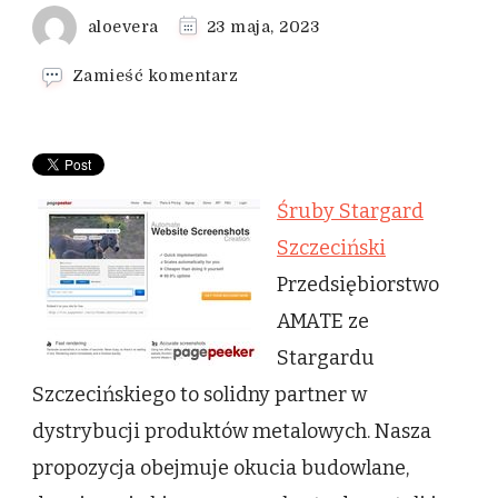
aloevera
23 maja, 2023
we
Zamieść komentarz
wpisie
Śruby
Stargard
Szczeciński
Śruby Stargard
Szczeciński
Przedsiębiorstwo
AMATE ze
Stargardu
Szczecińskiego to solidny partner w
dystrybucji produktów metalowych. Nasza
propozycja obejmuje okucia budowlane,