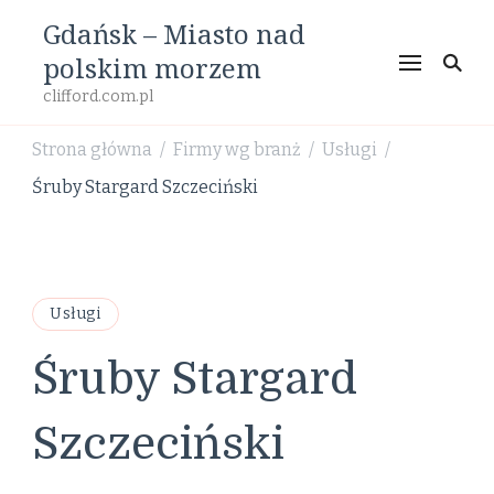
Gdańsk – Miasto nad
polskim morzem
clifford.com.pl
Strona główna
Firmy wg branż
Usługi
/
/
/
Śruby Stargard Szczeciński
Usługi
Śruby Stargard
Szczeciński